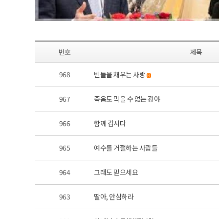
번호
제목
968
빈들을 채우는 사랑
967
죽음도 막을 수 없는 광야
966
함께 갑시다
965
예수를 거절하는 사람들
964
그래도 믿으세요
963
딸아, 안심하라