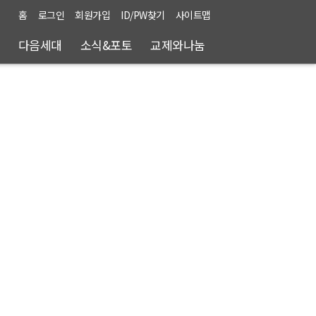
홈
로그인
회원가입
ID/PW찾기
사이트맵
다음세대
소식&포토
교제와나눔